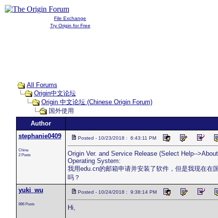
File Exchange
Try Origin for Free
All Forums
Origin中文论坛
Origin 中文论坛 (Chinese Origin Forum)
国外使用
Author
stephanie0409
Posted - 10/23/2018 : 6:43:11 PM
China
Origin Ver. and Service Release (Select Help-->About 
2 Posts
Operating System:
我用edu.cn的邮箱申请并安装了软件，但是我现
吗？
yuki_wu
Posted - 10/24/2018 : 9:38:14 PM
896 Posts
Hi,