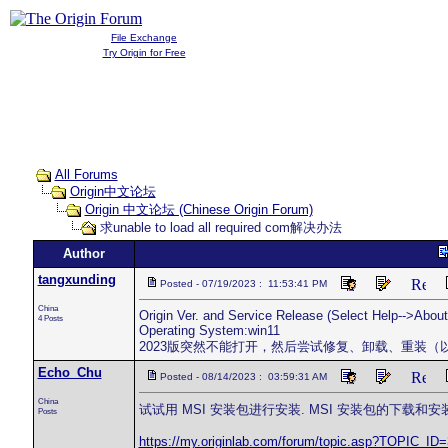
File Exchange
Try Origin for Free
All Forums
Origin中文论坛
Origin 中文论坛 (Chinese Origin Forum)
求unable to load all required com解决办法
Author
tangxunding
Posted - 07/19/2023 : 11:53:41 PM
China
Origin Ver. and Service Release (Select Help-->About
4 Posts
Operating System:win11
2023版突然不能打开，然后尝试修复、卸载、重装（以管理员身份）都是提
Echo_Chu
Posted - 08/14/2023 : 03:59:31 AM
China
试试用 MSI 安装包进行安装. MSI 安装包的下载和
Posts
https://my.originlab.com/forum/topic.asp?TOPIC_ID