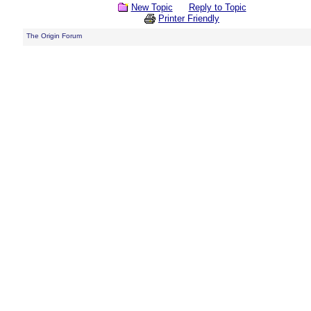
New Topic
Reply to Topic
Printer Friendly
The Origin Forum